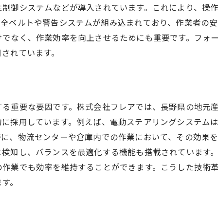
環境規制に対応した新しいフォークリフト
性制御システムなどが導入されています。これにより、操
自動化とスマート化の進行状況
安全ベルトや警告システムが組み込まれており、作業者の安
長野の地元産業に合致したトレンド
けでなく、作業効率を向上させるためにも重要です。フォ
未来を見据えたフォークリフトの進化
目されています。
する重要な要因です。株式会社フレアでは、長野県の地元
的に採用しています。例えば、電動ステアリングシステム
特に、物流センターや倉庫内での作業において、その効果を
に検知し、バランスを最適化する機能も搭載されています
の作業でも効率を維持することができます。こうした技術
ます。