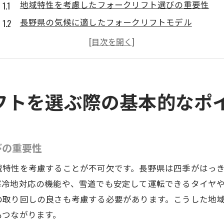
地域特性を考慮したフォークリフト選びの重要性
長野県の気候に適したフォークリフトモデル
作業環境に応じたフォークリフトの選定基準
使用目的別のフォークリフト選びのポイント
メンテナンスの手間を減らすための選び方
コストパフォーマンスを重視したフォークリフト選
フトを選ぶ際の基本的なポ
フォークリフト選びの決め手になる重要機能を解説
安全機能が重要視される理由
操作性を向上させる最新技術
びの重要性
燃費効率が選定に与える影響
域特性を考慮することが不可欠です。長野県は四季がはっ
耐久性を測る重要な指標
寒冷地対応の機能や、雪道でも安定して運転できるタイヤ
荷重能力と取り回しのバランス
の取り回しの良さも考慮する必要があります。こうした地
もつながります。
環境に優しいエコフォークリフトの選び方