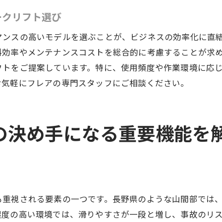
地元企業との連携による選定支援
ークリフト選び
実際の現場で役立つモデルの提案
マンスの高いモデルを選ぶことが、ビジネスの効率化に直
フォークリフト購入時に考慮すべきメンテナンスのポイ
料効率やメンテナンスコストを総合的に考慮することが求
定期的な点検がもたらす安全性の向上
フトをご提案しています。特に、使用頻度や作業環境に応
お気軽にフレアの専門スタッフにご相談ください。
メンテナンスコストの見積もり方
故障リスクを低減する日常点検の重要性
部品供給の速さがもたらす安心感
の決め手になる重要機能を
メンテナンス契約のメリットとデメリット
自社での管理と外注サポートの選択肢
長野県の産業に適したフォークリフトの最新トレンド
地域産業におけるフォークリフトの役割の変化
も重視される要素の一つです。長野県のような山間部では
最新技術がもたらす効率性の向上
湿度の高い環境では、滑りやすさが一段と増し、事故のリ