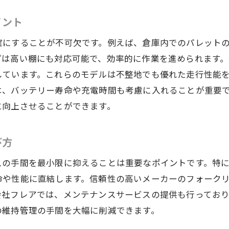
物流環境に応じたカスタマイズの提案
イント
株式会社フレアがおすすめするフォークリフトの特徴
確にすることが不可欠です。例えば、倉庫内でのパレット
最新技術を駆使した操作性の向上
プは高い棚にも対応可能で、効率的に作業を進められます
使い勝手と安全性を両立した設計
しています。これらのモデルは不整地でも優れた走行性能
メンテナンスが容易な構造の利点
は、バッテリー寿命や充電時間も考慮に入れることが重要
エコ性能に優れた環境対応モデル
に向上させることができます。
長時間稼働に耐える高耐久設計
お客様の声を反映した製品開発
び方
長野県でのフォークリフト利用に適したモデルの選定方
スの手間を最小限に抑えることは重要なポイントです。特
地元の気候に応じたモデル選び
命や性能に直結します。信頼性の高いメーカーのフォーク
用途別に見る最適なモデルの特徴
会社フレアでは、メンテナンスサービスの提供も行ってお
長野県内の使用事例から学ぶ選び方
の維持管理の手間を大幅に削減できます。
コストと性能のバランスを考慮したモデル選定