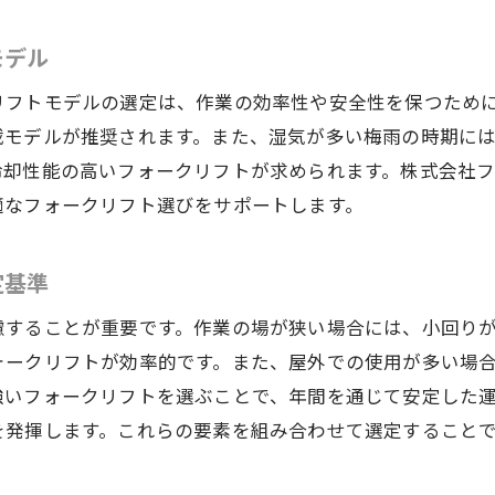
株式会社フレアのフォークリフトが長野県で選ばれる理
モデル
地域密着型のサービス提供
信頼性の高いアフターサポート
リフトモデルの選定は、作業の効率性や安全性を保つため
お客様のニーズに応じたカスタマイズ
載モデルが推奨されます。また、湿気が多い梅雨の時期に
冷却性能の高いフォークリフトが求められます。株式会社
高品質な日本製フォークリフトの提供
適なフォークリフト選びをサポートします。
長野県内での迅速な部品供給体制
豊富な導入実績が示す信頼性
定基準
物流の現場で活躍するフォークリフトの選び方
慮することが重要です。作業の場が狭い場合には、小回り
物流効率を最大化するためのフォークリフト選び
ォークリフトが効率的です。また、屋外での使用が多い場
狭いスペースでの操作性を重視する理由
強いフォークリフトを選ぶことで、年間を通じて安定した
フォークリフトの種類と物流現場への適応
を発揮します。これらの要素を組み合わせて選定すること
荷役作業の時間短縮を実現する機能
安全管理を考慮したフォークリフト選定法