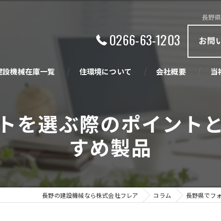
長野
0266-63-1203
お問
建設機械在庫一覧
住環境について
会社概要
当
ビジョン
買
トを選ぶ際のポイント
創業の精神
販
すめ製品
中
産
長野の建設機械なら株式会社フレア
コラム
長野県でフ
住