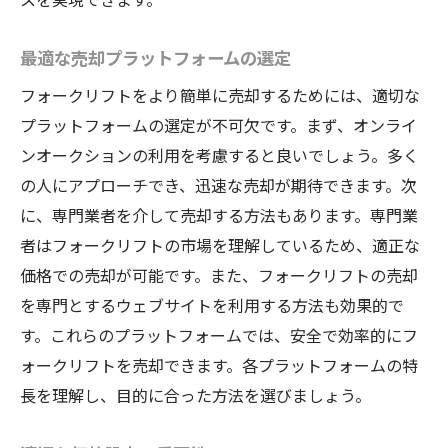
査定の際に注意すべき点
最適な売却プラットフォームの選定
修理やメンテナンスの判断基準
税務上の影響についての理解
フォークリフトをより簡単に売却するためには、適切な
売却後のサポート体制を整える
プラットフォームの選定が不可欠です。まず、オンライ
ンオークションの利用を考慮すると良いでしょう。多く
初心者でも安心！フォークリフトのスムーズな
の人にアプローチでき、迅速な売却が期待できます。次
売却方法
に、専門業者を介して売却する方法もあります。専門業
初めての売却経験者向けガイド
者はフォークリフトの市場を理解しているため、適正な
プロのサポートを利用するメリット
価格での売却が可能です。また、フォークリフトの売却
コミュニケーションの重要性
を専門とするウェブサイトを利用する方法も効果的で
オンラインでの取引の注意点
す。これらのプラットフォームでは、安全で効率的にフ
トラブルを未然に防ぐ方法
ォークリフトを売却できます。各プラットフォームの特
信頼できる業者の選び方
長を理解し、目的に合った方法を選びましょう。
長野県でフォークリフトを売却する際の手続き