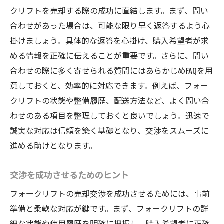
クリフトを売却する際の成功に直結します。まず、問い
買い手の満足度を高める方法
合わせがあった場合は、可能な限り早く返答するよう心
フォークリフトの市場価値を最大化するテクニ
掛けましょう。具体的な返答を心掛け、購入希望者が求
ック
める情報を正確に伝えることが重要です。さらに、問い
市場動向の分析方法
合わせの際に多く寄せられる質問にはあらかじめFAQを用
メンテナンス履歴の整備
意しておくと、効率的に対応できます。例えば、フォー
外装・内装の魅力アップ術
クリフトの状態や整備履歴、配送方法など、よく問い合
わせのある項目を整理しておくと良いでしょう。迅速で
競合との差別化ポイント
誠実な対応は信頼を築く基礎となり、交渉をスムーズに
フォークリフトの強みを活かす販売方法
進める助けとなります。
長野県の地域特性に合わせた訴求
長野県でフォークリフトを簡単に売却するため
交渉を成功させるためのヒント
のチェックリスト
フォークリフトの売却交渉を成功させるためには、事前
売却準備段階の確認事項
準備と柔軟な対応が鍵です。まず、フォークリフトの詳
取引前に確認すべき法律事項
細な状態や使用履歴を明確に把握し、購入希望者に正確