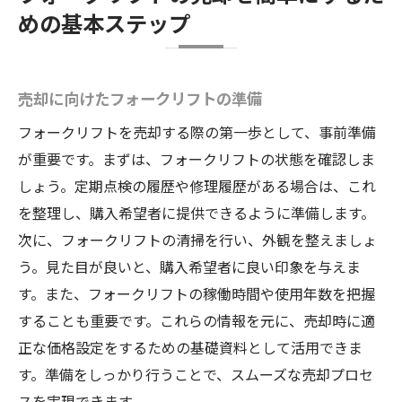
交渉を成功させるためのヒント
めの基本ステップ
スムーズな引き渡しプロセス
長野県でフォークリフトを最高値で売る秘訣
市場調査の活用法
売却に向けたフォークリフトの準備
フォークリフトの状態を最大限にアピール
フォークリフトを売却する際の第一歩として、事前準備
する方法
が重要です。まずは、フォークリフトの状態を確認しま
地元業者とのネットワークの構築
しょう。定期点検の履歴や修理履歴がある場合は、これ
広告戦略で差をつける
を整理し、購入希望者に提供できるように準備します。
次に、フォークリフトの清掃を行い、外観を整えましょ
季節要因を考慮したタイミングの選び方
う。見た目が良いと、購入希望者に良い印象を与えま
長野県特有の売却チャンスを活かす
す。また、フォークリフトの稼働時間や使用年数を把握
フォークリフト売却前に知っておくべき重要ポ
することも重要です。これらの情報を元に、売却時に適
イント
正な価格設定をするための基礎資料として活用できま
法的手続きの確認
す。準備をしっかり行うことで、スムーズな売却プロセ
必要書類の準備と管理
スを実現できます。