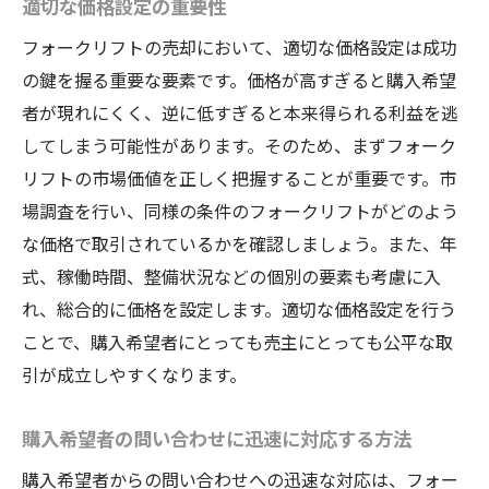
適切な価格設定の重要性
ガイド
売却に必要な書類の一覧
フォークリフトの売却において、適切な価格設定は成功
の鍵を握る重要な要素です。価格が高すぎると購入希望
契約書の作成ポイント
者が現れにくく、逆に低すぎると本来得られる利益を逃
引き渡し時の注意事項
してしまう可能性があります。そのため、まずフォーク
所有権移転手続きの流れ
リフトの市場価値を正しく把握することが重要です。市
費用負担とその内訳
場調査を行い、同様の条件のフォークリフトがどのよう
地元での取引の特長
な価格で取引されているかを確認しましょう。また、年
フォークリフト売却を成功させるためのプロの
式、稼働時間、整備状況などの個別の要素も考慮に入
アドバイス
れ、総合的に価格を設定します。適切な価格設定を行う
経験豊富な販売者の声
ことで、購入希望者にとっても売主にとっても公平な取
引が成立しやすくなります。
よくある失敗とその回避策
信頼性を高めるための工夫
購入希望者の問い合わせに迅速に対応する方法
価格交渉における戦略
購入希望者からの問い合わせへの迅速な対応は、フォー
売却後のフォローアップの重要性