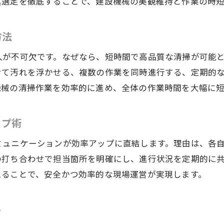
具選定を徹底することで、建設機械の美観維持と作業の時
建設機械清掃から始まるキャリアパスの提案
職場で信頼を得る建設機械清掃の働き方
方法
建設機械清掃の現場で身につくリーダーシップ
入が不可欠です。なぜなら、短時間で高品質な清掃が可能
長期的なキャリア形成に役立つ建設機械清掃
せて汚れを浮かせる、複数の作業を同時進行する、定期的
機械の清掃作業を効率的に進め、全体の作業時間を大幅に短
ップ術
ミュニケーションが効率アップに直結します。理由は、各
の打ち合わせで担当箇所を明確にし、進行状況を定期的に
えることで、安全かつ効率的な現場運営が実現します。
ト