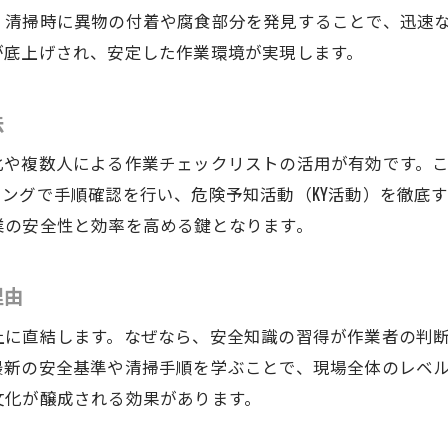
コミュニケーションが建設機械清掃に与える影響
、清掃時に異物の付着や腐食部分を発見することで、迅速
が底上げされ、安定した作業環境が実現します。
快適な職場で実現する建設機械清掃の効率化
清掃作業が建設機械の寿命に与える影響
法
建設機械の寿命を延ばす清掃作業の重要性
定期的な建設機械清掃が故障予防につながる理由
化や複数人による作業チェックリストの活用が有効です。
ングで手順確認を行い、危険予知活動（KY活動）を徹底
建設機械のメンテナンスと清掃の関係性
業の安全性と効率を高める鍵となります。
清掃不足が建設機械の性能に及ぼすリスク
建設機械清掃の徹底が長期使用に必須な訳
理由
建設機械清掃でコスト削減できるポイント
スキルアップにつながる建設機械清掃のポイント
上に直結します。なぜなら、安全知識の習得が作業者の判
最新の安全基準や清掃手順を学ぶことで、現場全体のレベ
建設機械清掃で身につく実践的スキルとは
文化が醸成される効果があります。
経験を積んで高める建設機械清掃の専門性
建設機械清掃の現場で学ぶ問題解決力