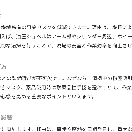
清掃作業の段取りが効率に与える影響
未経験から始める建設機械の清掃作業
は
未経験者が安心して始める建設機械清掃
、機械特有の事故リスクを低減できます。理由は、機種に
初めての建設機械清掃で気をつける点
例えば、油圧ショベルはアーム部やシリンダー周辺、ホイ
研修制度を活用した建設機械清掃の習得法
適切な清掃を行うことで、現場の安全と作業効率を向上さ
現場で学ぶ建設機械清掃の基本スキル
び方
サポート体制が整った建設機械清掃の職場
未経験からスキルアップへ建設機械清掃の道
などの装備選びが不可欠です。なぜなら、清掃中の粉塵吸
建設機械清掃で働きやすい職場環境を実現
付きマスク、薬品使用時は耐薬品性手袋を選ぶことで、作
安心感を高める重要なポイントといえます。
働きやすさを実感できる建設機械清掃の職場
建設機械清掃で重視すべき職場の安全対策
る影響
職場環境改善が建設機械清掃の質に与える効果
福利厚生が充実した建設機械清掃の現場選び
上に直結します。理由は、異常や摩耗を早期発見し、重大