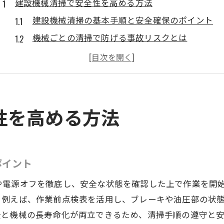
建設機械清掃で安全性を高める方法
建設機械清掃の基本手順と安全確保のポイント
機械ごとの清掃で防げる事故リスクとは
清掃作業時に注意すべき安全装備の選び方
建設機械の点検と清掃が安全性に与える影響
現場で役立つ建設機械清掃の安全対策法
安全教育が建設機械清掃の質を高める理由
性を高める方法
効率的な建設機械清掃のコツを解説
建設機械清掃を効率化する作業手順の工夫
汚れ別に選ぶ建設機械清掃の最適な道具
ポイント
作業時間短縮に役立つ建設機械清掃の方法
や電源オフを徹底し、安全な状態を確認した上で作業を開
チームで進める建設機械清掃の効率アップ術
。例えば、作業前点検表を活用し、ブレーキや油圧部の状
建設機械の種類で変わる清掃のポイント
全と機械の長寿命化が両立できるため、清掃手順の遵守と