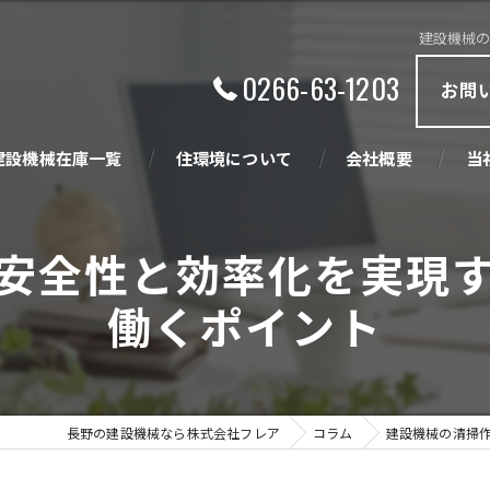
建設機械
0266-63-1203
お問
建設機械在庫一覧
住環境について
会社概要
当
ビジョン
買
安全性と効率化を実現
創業の精神
販
働くポイント
中
産
長野の建設機械なら株式会社フレア
コラム
建設機械の清掃
住