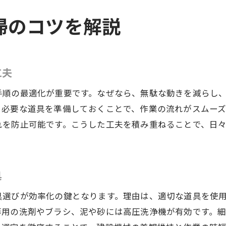
新しい技術を取り入れた建設機械清掃の実例
掃のコツを解説
チームワークで成長する建設機械清掃の現場
建設機械清掃の経験がキャリア形成に活きる
資格取得を目指す建設機械清掃の魅力
工夫
建設機械清掃で取得できる主な資格とは
手順の最適化が重要です。なぜなら、無駄な動きを減らし
資格取得が建設機械清掃に与える価値
、必要な道具を準備しておくことで、作業の流れがスムー
建設機械清掃業務に役立つ資格勉強のコツ
れを防止可能です。こうした工夫を積み重ねることで、日
実務経験が資格取得に結びつく理由
資格取得支援制度がある建設機械清掃職場
キャリアアップを目指す建設機械清掃の魅力
具
建設機械清掃の実践でキャリアを築く
具選びが効率化の鍵となります。理由は、適切な道具を使
建設機械清掃の経験が将来性を広げる理由
専用の洗剤やブラシ、泥や砂には高圧洗浄機が有効です。
現場で評価される建設機械清掃の実績づくり