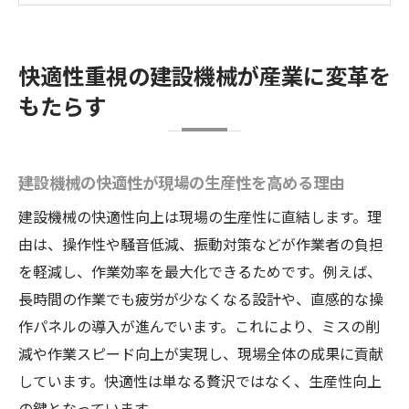
性
建設機械の快適性が地域経済に与える影響
快適性重視の建設機械が産業に変革を
建設機械の導入で変わる作業環境の実態解
もたらす
説
地域産業を支える建設機械快適化技術の進
化
建設機械の快適性が現場の生産性を高める理由
建設機械の進化が諏訪市末広の現場力を高める
建設機械の快適性向上は現場の生産性に直結します。理
理由
由は、操作性や騒音低減、振動対策などが作業者の負担
建設機械の進化が生む現場力向上の秘訣と
を軽減し、作業効率を最大化できるためです。例えば、
は
長時間の作業でも疲労が少なくなる設計や、直感的な操
諏訪市末広エリアの産業現場での建設機械
作パネルの導入が進んでいます。これにより、ミスの削
活用事例
減や作業スピード向上が実現し、現場全体の成果に貢献
現場効率化を実現する建設機械技術の最新
しています。快適性は単なる贅沢ではなく、生産性向上
トレンド
の鍵となっています。