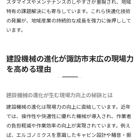
スタマイズやメンテナンスのしやすさが重視され、地域
快適性向上が地域企業にもたらすメリットを徹
特有の課題解決にも寄与しています。これら快適化技術
底解説
の発展が、地域産業の持続的な成長を強力に後押しして
建設機械の快適性向上が企業成長を促進す
います。
る理由
快適な建設機械導入で従業員満足度が向上
建設機械の快適装備が安全管理に貢献する
建設機械の進化が諏訪市末広の現場力
効果
を高める理由
業務効率化に寄与する建設機械快適性の重
要性
建設機械の快適性が採用活動に及ぼす影響
建設機械の進化が生む現場力向上の秘訣とは
地域企業の競争力強化を支える建設機械快
建設機械の進化は現場力の向上に直結しています。近年
適化
では、操作性や快適性に優れた機械が導入され、作業者
建設機械の快適技術が働き方改革を後押し
の負担軽減や作業効率の向上が実現されています。例え
ば、エルゴノミクスを意識したキャビン設計や騒音・振
建設機械快適技術が働き方改革に与える効