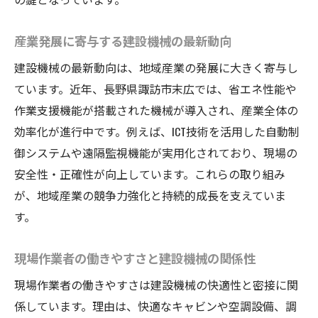
建設機械の進化が従業員の安全確保に直結
産業発展に寄与する建設機械の最新動向
産業現場で求められる建設機械の快適性と
は
建設機械の最新動向は、地域産業の発展に大きく寄与し
ています。近年、長野県諏訪市末広では、省エネ性能や
建設機械の技術革新がもたらす地域貢献の
作業支援機能が搭載された機械が導入され、産業全体の
実態
効率化が進行中です。例えば、ICT技術を活用した自動制
働きやすさを実現する建設機械の快適性とは
御システムや遠隔監視機能が実用化されており、現場の
建設機械の快適性が働きやすさに直結する
安全性・正確性が向上しています。これらの取り組み
理由
が、地域産業の競争力強化と持続的成長を支えていま
従業員目線で考える建設機械の快適装備の
す。
特徴
作業負担を軽減する建設機械の工夫と選び
現場作業者の働きやすさと建設機械の関係性
方
現場作業者の働きやすさは建設機械の快適性と密接に関
快適な建設機械が現場の健康管理に与える
係しています。理由は、快適なキャビンや空調設備、調
効果