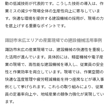
動の低減技術が代表的です。こうした技術の導入は、作
果
業ミスの減少や現場全体の生産性向上に寄与していま
働く現場を変える建設機械の快適化事例紹
す。快適な環境を提供する建設機械の採用が、現場の力
介
を底上げする重要なポイントです。
建設機械の快適性が生産性向上を可能にす
る仕組み
諏訪市末広エリアの産業現場での建設機械活用事例
快適性能を備えた建設機械で業務改善を実
諏訪市末広の産業現場では、建設機械の快適性を重視し
現
た活用が進んでいます。具体的には、精密機械や電子産
建設機械の快適化が現場の多様な働き方に
業の現場で、高性能な建設機械を導入し、従業員の安全
対応
性と作業効率を両立しています。現場では、作業空間の
働き方改革を支える建設機械の快適技術の
快適な温度管理や疲労軽減機能を持つ座席などが導入事
重要性
例として挙げられます。これらの取り組みにより、従業
持続可能な産業発展には建設機械の快適性がカ
員の定着率向上や、地域産業の競争力強化が実現してい
ギ
ます。
建設機械の快適性が持続可能な産業発展に