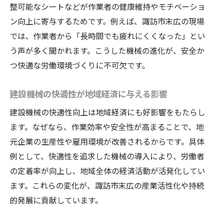
整可能なシートなどが作業者の健康維持やモチベーショ
建設機械の快適性向上で離職防止につなげ
ン向上に寄与するためです。例えば、諏訪市末広の現場
る方法
では、作業者から「長時間でも疲れにくくなった」とい
建設機械の快適化が職場環境を変える最新
う声が多く聞かれます。こうした機械の進化が、安全か
事例
つ快適な労働環境づくりに不可欠です。
長野県諏訪市末広で注目される建設機械技術
建設機械の快適性が地域経済に与える影響
諏訪市末広の現場で進化する建設機械の新
技術
建設機械の快適性向上は地域経済にも好影響をもたらし
地元産業に広がる建設機械快適化の最新事
ます。なぜなら、作業効率や安全性が高まることで、地
例
元企業の生産性や雇用環境が改善されるからです。具体
例として、快適性を追求した機械の導入により、労働者
建設機械の技術革新が地域に与える具体的
の定着率が向上し、地域全体の経済活動が活発化してい
影響
ます。これらの変化が、諏訪市末広の産業活性化や持続
快適性能を強化した建設機械の導入メリッ
的発展に貢献しています。
ト