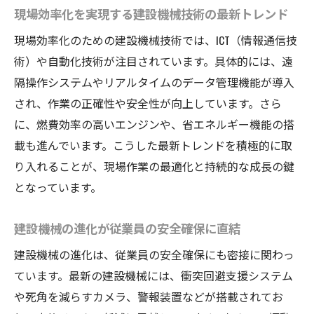
貢献
現場効率化を実現する建設機械技術の最新トレンド
快適な建設機械導入による環境配慮の取り
現場効率化のための建設機械技術では、ICT（情報通信技
組み
術）や自動化技術が注目されています。具体的には、遠
建設機械の快適化が地域社会にもたらす波
隔操作システムやリアルタイムのデータ管理機能が導入
及効果
され、作業の正確性や安全性が向上しています。さら
持続可能な現場運営を実現する建設機械の
に、燃費効率の高いエンジンや、省エネルギー機能の搭
選び方
載も進んでいます。こうした最新トレンドを積極的に取
り入れることが、現場作業の最適化と持続的な成長の鍵
建設機械の快適性とSDGs推進の関連性を解
となっています。
説
地域と共生する建設機械快適化の未来展望
建設機械の進化が従業員の安全確保に直結
建設機械の進化は、従業員の安全確保にも密接に関わっ
ています。最新の建設機械には、衝突回避支援システム
や死角を減らすカメラ、警報装置などが搭載されてお