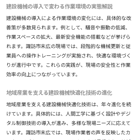
建設機械の技術動向が働き方改革を後押し
建設機械の導入で変わる作業環境の実態解説
地域産業の発展を支える建設機械の快適技
建設機械の導入による作業環境の変化には、具体的な改
術
善策が多数見られます。例として、騒音や振動の低減、
地域産業を支える快適な建設機械の最新潮流
作業スペースの拡大、最新安全機能の搭載などが挙げら
地域産業発展に不可欠な建設機械の快適性
れます。諏訪市末広の現場では、段階的な機械更新と従
最新建設機械が支える諏訪市末広の産業活
業員への操作トレーニングが実施され、快適な環境づく
性化
りが進行中です。これらの実践が、現場の安全性と作業
現場ニーズに応える建設機械の快適化動向
効率の向上につながっています。
建設機械の快適性が地域雇用に与える好影
地域産業を支える建設機械快適化技術の進化
響
建設機械の快適化がもたらす企業競争力の
地域産業を支える建設機械快適化技術は、年々進化を続
強化
けています。具体的には、人間工学に基づく設計やデジ
タル制御技術の導入が進み、多様な現場ニーズに応えて
地域産業に根付く建設機械快適化の実践ポ
います。諏訪市末広では、現場作業者の声を反映したカ
イント