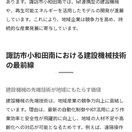
あります。諏訪市小和田南では、IoT連携型の建設機械
中小企業同士が建設機械開発で築く連携体
や、再生可能エネルギーを活用したモデルの開発が進展
制
しています。これにより、地域企業は競争力を高め、持
建設機械開発を支える諏訪市の産業ネット
続的な産業発展に寄与しています。
ワーク
建設機械分野で進む中小企業の協業事例紹
介
諏訪市小和田南における建設機械技術
地域連携が生み出す建設機械の技術革新
の最前線
商業連合会の活動と建設機械開発の相乗効
果
建設機械の先端技術が地域にもたらす価値
建設機械開発で注目される地域企業の取組
み
建設機械の先端技術は、地域産業の競争力向上に直結し
今後注目の建設機械開発と地域産業の展望
ています。理由は、最新の自動化制御やICT活用により作
建設機械の次世代開発が地域産業を導く可
業効率と安全性が飛躍的に向上し、地域の人材不足や高
能性
齢化への対応が可能となるためです。例えば、遠隔操作