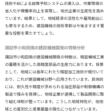
技術やAIによる故障予知システムの導入は、作業現場の
建設機械新技術が拓く地域経済の未来
省人化や稼働率向上を実現し、地元企業の生産性を高め
建設機械開発と地域産業の持続的な成長戦
ています。結果として、地域経済の活性化や雇用創出に
略
も寄与するため、建設機械の技術革新は今後ますます重
地域企業が挑む建設機械の将来ビジョン
要な役割を果たすでしょう。
建設機械業界の動向と地域産業のシナジー
建設機械の進化がもたらす産業活性化の展
諏訪市小和田南の建設機械開発の特徴分析
望
諏訪市小和田南の建設機械開発の特徴は、精密機械工業
の蓄積を活かした高精度部品の生産力にあります。背景
として、地域には長年にわたり精密加工技術が根付いて
おり、これが建設機械分野へ応用されています。具体的
には、耐久性や精度が求められる油圧部品や制御機構の
製造で強みを発揮し、地域企業が連携して製品開発に取
り組む体制が整っています。こうした地域特性が、他地
域との差別化と産業基盤の強化につながっています。