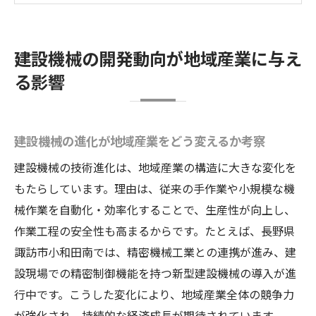
地域企業と建設機械の連携による成長事例
建設機械技術が地域雇用や経済に与える効
建設機械の開発動向が地域産業に与え
果
る影響
建設機械の進歩と精密機械工業の関係性
地域産業で注目される建設機械の最新動向
諏訪市小和田南における建設機械技術の最前線
建設機械の進化が地域産業をどう変えるか考察
建設機械の先端技術が地域にもたらす価値
建設機械の技術進化は、地域産業の構造に大きな変化を
諏訪市小和田南の建設機械開発の特徴分析
もたらしています。理由は、従来の手作業や小規模な機
地域産業と建設機械技術の連携ポイント解
械作業を自動化・効率化することで、生産性が向上し、
説
作業工程の安全性も高まるからです。たとえば、長野県
建設機械業界で進む最新技術の地域実装例
諏訪市小和田南では、精密機械工業との連携が進み、建
設現場での精密制御機能を持つ新型建設機械の導入が進
地域中小企業が挑戦する建設機械の技術革
行中です。こうした変化により、地域産業全体の競争力
新
が強化され、持続的な経済成長が期待されています。