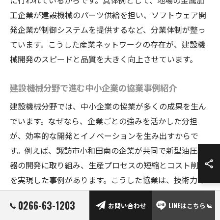
に行われているからです。具体例として、地場の金属加
工企業が建設機械のパーツ供給を担い、ソフトウェア開
発企業が制御システムを提供するなど、分業体制が整っ
ています。こうした産業ネットワークの存在が、建設機
械開発のスピードと品質を大きく向上させています。
建設機械分野で進む中小企業の協業事例紹介
建設機械分野では、中小企業の協業が多くの成果を生ん
でいます。なぜなら、企業ごとの強みを活かした分担
が、効率的な開発とイノベーションを生み出すからで
す。例えば、諏訪市小和田南の企業が共同で新型油圧機
器の開発に取り組み、生産プロセスの短縮とコスト削減
を実現した事例があります。こうした協業は、技術力の
向上と地域経済の活性化にも直結しています。今後も協
0266-63-1203
お問い合わせ
LINEはこちら
業事例の積み重ねが、地域産業の競争力を高めるでしょ