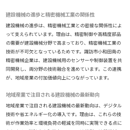
創出
建設機械業界で進む変革を諏訪市から発信
建設機械の進歩と精密機械工業の関係性
PayPay活用がもたらす地域産業の変化
建設機械の進歩は、精密機械工業との密接な関係性によ
建設機械業界でも進むPayPay活用の現状
って支えられています。理由は、精密制御や高精度部品
地域産業とPayPayの連携で生まれる新たな動
の需要が建設機械分野で高まっており、精密機械工業の
き
技術が不可欠となっているためです。諏訪市小和田南の
PayPayキャンペーンが建設機械市場に与える
精密機械企業は、建設機械用のセンサーや制御装置を共
影響
同開発し、両分野の技術融合を進めています。この連携
建設機械関連企業のキャッシュレス推進事
が、地域産業の付加価値向上につながっています。
例
地域産業で注目される建設機械の最新動向
PayPay導入による建設機械業界の業務効率化
建設機械分野で広がる地域キャッシュレス
地域産業で注目される建設機械の最新動向は、デジタル
経済
技術や省エネルギー化の導入です。理由は、これらの技
術が作業効率と環境負荷の軽減を同時に実現できる点に
諏訪市の中小企業連携と建設機械開発の今