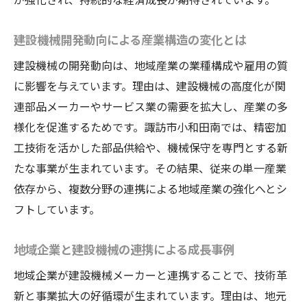
建設機械技術の進化が産業活性化に寄与す
る理由
建設機械開発動向による産業構造の変化とは
地域経済を支える建設機械開発の進化とは
建設機械の開発動向は、地域産業の業種構成や雇用の質
建設機械の発展が地域経済を支える仕組み
に影響を与えています。理由は、建設機械の高度化が関
建設機械開発で生まれる新たな雇用機会
連部品メーカーやサービス業の需要を拡大し、産業の多
建設機械と地域企業が共創する未来像
様化を促進するためです。諏訪市小和田南では、精密加
地域産業活性化に欠かせない建設機械の役
工技術を活かした部品供給や、機械保守を専門とする新
割
たな事業が生まれています。その結果、従来の単一産業
建設機械技術が牽引する地域経済の展望
依存から、複数分野の連携による地域産業の強化へとシ
建設機械イノベーションと産業競争力強化
フトしています。
中小企業が挑む建設機械の革新事例を探る
地域企業と建設機械の連携による成長事例
地域中小企業が進める建設機械の新開発
地域企業が建設機械メーカーと連携することで、技術革
建設機械分野で光る中小企業の独自技術
新と事業拡大の好循環が生まれています。理由は、地元
建設機械の共同開発が生む連携強化の動き