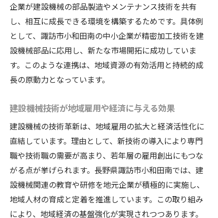
企業が建設機械の部品製造やメンテナンス技術を共有
中小企業が建設機械業界に与える革新例
し、相互に成長できる環境を構築するためです。具体例
建設機械技術で地域中小企業が成長する要
として、諏訪市小和田南の中小企業が精密加工技術を建
因
設機械部品に応用し、新たな市場開拓に成功していま
建設機械開発に挑戦する中小企業の現場か
す。このような連携は、地域資源の有効活用と持続的成
ら
長の原動力となっています。
建設機械の新潮流を諏訪市の視点から解説
建設機械技術が地域雇用や経済に与える効果
諏訪市発の建設機械新技術とその意義を解
説
建設機械の技術革新は、地域雇用の拡大と経済活性化に
建設機械の最新動向を地域目線で読み解く
直結しています。理由として、新技術の導入により専門
職や技術職の需要が高まり、若年層の雇用創出にもつな
建設機械の新潮流が地域産業に与える波及
がる点が挙げられます。長野県諏訪市小和田南では、建
効果
設機械関連の教育や研修を地元企業が積極的に実施し、
地域企業と建設機械業界の未来展望に迫る
地域人材の育成と定着を推進しています。この取り組み
建設機械と地域資源が融合した新しい価値
により、地域経済の基盤強化が実現されつつあります。