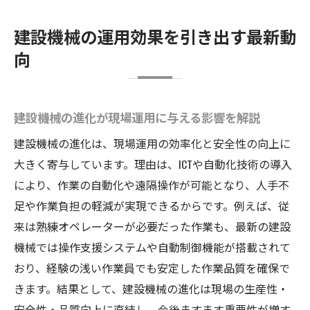
ト
建設機械の運用効果を引き出す最新動
ICT建設機械等認定制度の基礎知識と現場活
向
用例
建設機械自動化レベルの現状と課題を徹底
分析
建設機械の進化が現場運用に与える影響を解説
ICT活用で変わる建設機械の実力とは
建設機械の進化は、現場運用の効率化と安全性の向上に
ICT建設機械活用による業務効率化の最新事
大きく寄与しています。理由は、ICTや自動化技術の導入
例
により、作業の自動化や遠隔操作が可能となり、人手不
建設機械のICT導入がもたらすコスト削減効
足や作業負担の軽減が実現できるからです。例えば、従
果
来は熟練オペレーターが必要だった作業も、最新の建設
ICT活用で変わる建設機械の安全性向上の秘
機械では操作支援システムや自動制御機能が搭載されて
訣
おり、経験の浅い作業員でも安定した作業品質を確保で
ICT建機の効果検証と現場での導入課題を解
きます。結果として、建設機械の進化は現場の生産性・
説
安全性・品質向上に直結し、今後ますます重要性が増す