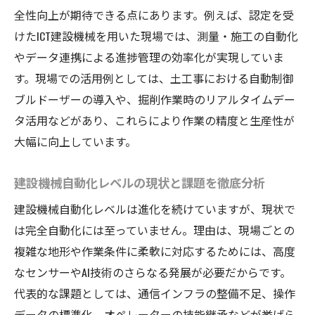
建設機械自動化が安全管理基準を変える理
全性向上が期待できる点にあります。例えば、認定を受
由
けたICT建設機械を用いた現場では、測量・施工の自動化
電動化と自動運転が変える建機の未来
やデータ連携による進捗管理の効率化が実現していま
す。現場での活用例としては、土工事における自動制御
電動建設機械の普及がもたらす環境効果と
ブルドーザーの導入や、掘削作業時のリアルタイムデー
展望
タ活用などがあり、これらにより作業の精度と生産性が
建設機械自動運転導入のメリットと現状把
大幅に向上しています。
握
建設機械の電動化が現場運用に与える影響
建設機械自動化レベルの現状と課題を徹底分析
自動運転建設機械による業務効率化の具体
建設機械自動化レベルは進化を続けていますが、現状で
例
は完全自動化には至っていません。理由は、現場ごとの
建設機械の未来を拓く電動化技術の課題と
複雑な地形や作業条件に柔軟に対応するためには、高度
は
なセンサーやAI技術のさらなる発展が必要だからです。
代表的な課題としては、通信インフラの整備不足、操作
データの標準化、オペレーターの技能継承などが挙げら