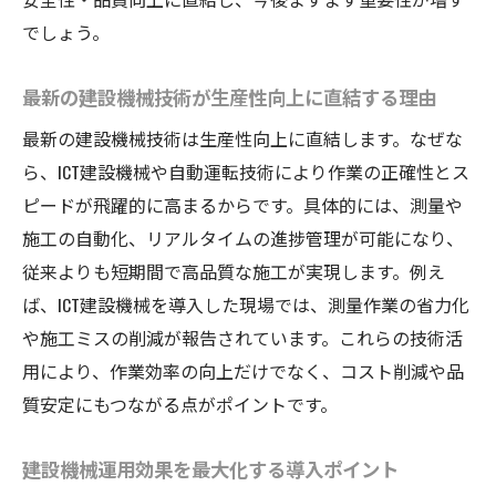
建設業ICT事例に学ぶ現場運用改善の実践法
でしょう。
自動化技術導入が現場にもたらす革新
最新の建設機械技術が生産性向上に直結する理由
建設機械自動化の現状と革新技術の可能性
最新の建設機械技術は生産性向上に直結します。なぜな
自動運転建設機械が現場効率に与える影響
ら、ICT建設機械や自動運転技術により作業の正確性とス
建設機械自動化レベル別の導入効果と注意
ピードが飛躍的に高まるからです。具体的には、測量や
点
施工の自動化、リアルタイムの進捗管理が可能になり、
自動化による建設機械運用コスト削減の実
従来よりも短期間で高品質な施工が実現します。例え
証
ば、ICT建設機械を導入した現場では、測量作業の省力化
建設機械自動化課題と現場への対応策を解
や施工ミスの削減が報告されています。これらの技術活
説
用により、作業効率の向上だけでなく、コスト削減や品
建設機械の運用効率を高める実践ポイント
質安定にもつながる点がポイントです。
建設機械運用効率化のための具体的な工夫
例
建設機械運用効果を最大化する導入ポイント