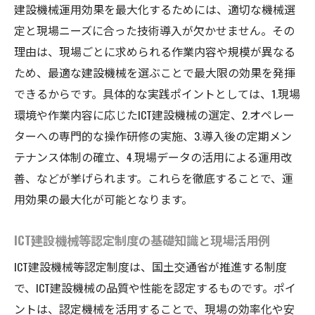
建設機械の定期点検による運用トラブル予
建設機械運用効果を最大化するためには、適切な機械選
防策
定と現場ニーズに合った技術導入が欠かせません。その
ICT建設機械活用で実現する作業標準化手法
理由は、現場ごとに求められる作業内容や規模が異なる
ため、最適な建設機械を選ぶことで最大限の効果を発揮
建設機械の自動運転を活かした効率向上事
できるからです。具体的な実践ポイントとしては、1.現場
例
環境や作業内容に応じたICT建設機械の選定、2.オペレー
建設機械とICT連携で現場生産性を大幅向上
ターへの専門的な操作研修の実施、3.導入後の定期メン
労働安全に貢献する建設機械の進化
テナンス体制の確立、4.現場データの活用による運用改
建設機械の安全性向上に貢献する技術進化
善、などが挙げられます。これらを徹底することで、運
ICT建設機械導入による現場労働安全の強化
用効果の最大化が可能となります。
策
自動運転建設機械が事故防止へ果たす役割
ICT建設機械等認定制度の基礎知識と現場活用例
解説
ICT建設機械等認定制度は、国土交通省が推進する制度
建設機械の遠隔監視でリスク軽減する実践
で、ICT建設機械の品質や性能を認定するものです。ポイ
例
ントは、認定機械を活用することで、現場の効率化や安