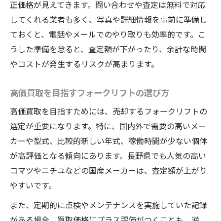
正価格が見えてきます。問い合わせや査定は無料で対応
高価買取につながるフォークリフトの特徴
してくれる業者も多く、写真や詳細情報を事前に準備し
フォークリフトの年式と評価の関係性
ておくと、電話やメールでのやり取りも効率的です。こ
査定前にできるフォークリフトメンテナン
うした準備を怠ると、査定額が下がったり、余計な時間
ス
やコストが発生するリスクが高まります。
フォークリフト付属品が査定に与える影響
フォークリフト売却のコスト削減テクニック集
高価買取を目指すフォークリフトの選び方
フォークリフト売却時の余計な費用を減ら
高価買取を目指すためには、売却するフォークリフトの
す方法
選定が重要になります。特に、国内外で需要の高いメー
廃棄費用を抑えるフォークリフト手放し方
カーや型式、比較的新しい年式、稼働時間が少ない個体
不要なフォークリフトをコストゼロで処分
が高評価となる傾向にあります。長野県でも人気の高い
する工夫
コマツやニチユなどの国産メーカーは、査定額が上がり
買取と廃棄のコスト比較で賢く選ぶコツ
やすいです。
売却時の運搬費用を節約するアイデア
また、定期的に点検やメンテナンスを実施していた記録
状態や年式が価格に与える影響を徹底分析
がある場合、買取価格にプラス評価がつくことも。逆