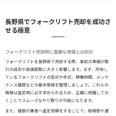
フォークリフト売却の流れと注意点を解説
安心して任せられる売却先の見極め方
長野県でフォークリフト売却を成功さ
フォークリフトを手放すなら知っておきたい売
せる極意
却手順
フォークリフト売却の基本ステップを解説
手続き前に必要なフォークリフト情報整理
フォークリフト売却時に重要な準備とは何か
法
フォークリフトを長野県で売却する際、事前の準備が取
査定依頼から売却完了までのフロー
引の成否や高価買取に大きく影響します。まず、所有し
スムーズなフォークリフト売却のコツ
ているフォークリフトの型式や年式、稼働時間、メンテ
売却時に気をつけたい書類や手続き
ナンス履歴などの基本情報を整理しましょう。これらの
情報は査定時に必ず求められるため、正確に把握してお
高価買取を狙うための査定ポイント徹底解説
くことでスムーズなやり取りが可能になります。
フォークリフト査定で重視されるチェック
項目
また、複数の業者へ査定依頼をすることで、相場感や適