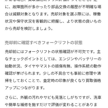
フォークリフトの年式ごとの売却価格傾向
に、故障箇所が多かったり部品交換の履歴が不明確な場
合は減額対象となります。売却対象を選ぶ際には、稼働
使用状態がフォークリフト査定額に与える
状況や保守状況を客観的に把握し、より状態の良いもの
影響
から売却を検討しましょう。
メンテナンス歴の違いによる価格変動とは
故障や修理歴がフォークリフト売却に及ぼ
売却前に確認すべきフォークリフトの状態
す影響
売却前にはフォークリフトの状態確認が不可欠です。主
フォークリフト部品の状態評価ポイント解
なチェックポイントとしては、エンジンやバッテリーの
説
始動状況、タイヤやマストの損傷有無、操作系統の動作
長野県で資産を最大化する売却のヒント
確認が挙げられます。少しの不具合でも事前に修理や清
フォークリフト売却で資産管理を最適化す
掃をしておくことで、査定時の印象が良くなり買取価格
る方法
アップにつながります。
賢い売却タイミングでフォークリフト価値
さらに、外観の汚れやサビも見落としがちですが、洗車
を高める
や簡単な補修を施すだけで評価が変わることがありま