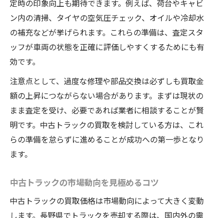
定時の印象向上も期待できます。例えば、荷台やキャビ
トラック買取手続きをスムーズに進める方
ン内の清掃、タイヤの空気圧チェック、オイルや冷却水
法
の補充などが挙げられます。これらの準備は、査定スタ
買取に必要なトラック書類の準備チェック
ッフが車両の状態を正確に評価しやすくするためにも有
トラック売却時に注意したい法的ポイント
効です。
手間をかけずに進めるトラック名義変更術
注意点として、過度な修理や部品交換は必ずしも買取金
トラック現地査定時の流れと注意点
額の上昇につながらない場合があります。まずは現状の
廃車や事故車でも適正査定が可能な理由
まま査定を受け、必要であれば業者に相談することが賢
トラック廃車買取で重視される評価ポイン
明です。中古トラックの買取を検討している方は、これ
ト
らの準備を怠らずに進めることが成功への第一歩となり
事故車でも価値を見出す査定の強みとは
ます。
中古トラック部品活用で買取価格が変動
廃車トラックでも高額査定を実現する工夫
中古トラックの市場動向を見極めるコツ
事故歴ありトラック買取時の疑問を解消
中古トラックの買取価格は市場動向によって大きく変動
トラック売却をスムーズに進めるコツ
します。長野県でトラックを売却する際は、国内外の需