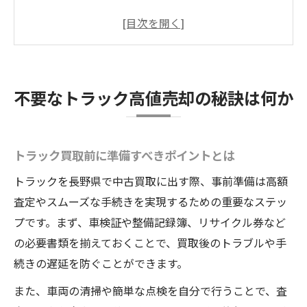
長野県でトラックを高く売るための秘訣
トラック売却で損をしない交渉術の基本
トラック査定を有利に進める情報収集法
中古トラックを高額査定へ導くポイント
不要なトラック高値売却の秘訣は何か
トラックの査定額を左右する評価基準とは
高額査定を狙うトラック清掃と整備の重要
性
トラック買取前に準備すべきポイントとは
車種や年式で異なるトラック買取相場の見
トラックを長野県で中古買取に出す際、事前準備は高額
方
査定やスムーズな手続きを実現するための重要なステッ
トラック買取で重視される書類管理のコツ
プです。まず、車検証や整備記録簿、リサイクル券など
の必要書類を揃えておくことで、買取後のトラブルや手
査定時に伝えたいトラックのアピールポイ
続きの遅延を防ぐことができます。
ント
高額買取を目指すトラックの手続き術
また、車両の清掃や簡単な点検を自分で行うことで、査