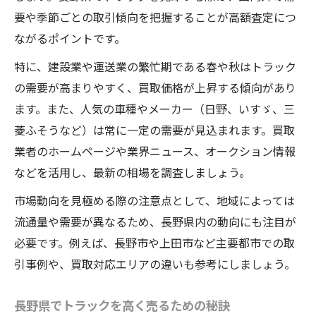
要や季節ごとの取引傾向を把握することが高額査定につ
トラック売却時のスケジュール管理ポイン
ながるポイントです。
ト
査定予約から売却完了までの流れ解説
特に、建設業や運送業の繁忙期である春や秋はトラック
の需要が高まりやすく、買取価格が上昇する傾向があり
中古トラック売却で失敗しないための準備
ます。また、人気の車種やメーカー（日野、いすゞ、三
トラック問い合わせ時の伝え方が重要な理
菱ふそうなど）は常に一定の需要が見込まれます。買取
由
業者のホームページや業界ニュース、オークション情報
買取サービスを比較して選ぶメリット
などを活用し、最新の相場を調査しましょう。
査定額アップに繋がる車両管理の極意
市場動向を見極める際の注意点として、地域によっては
日頃のトラック管理が査定額に直結する理
流通量や需要が異なるため、長野県内の動向にも注目が
由
必要です。例えば、長野市や上田市など主要都市での取
車両メンテナンスでトラック高額買取を目
引事例や、買取対応エリアの違いも参考にしましょう。
指す
トラック内外の清掃が査定評価を左右する
長野県でトラックを高く売るための秘訣