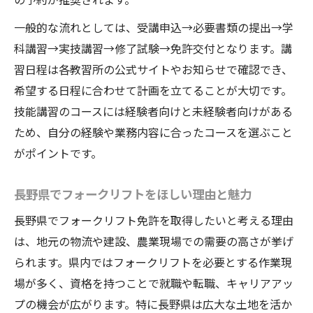
イント
一般的な流れとしては、受講申込→必要書類の提出→学
長野県で人気のフォークリフト講習スケジ
科講習→実技講習→修了試験→免許交付となります。講
ュール事情
習日程は各教習所の公式サイトやお知らせで確認でき、
効率よくフォークリフト日程を比較する方
希望する日程に合わせて計画を立てることが大切です。
法
技能講習のコースには経験者向けと未経験者向けがある
免許取得なら長野県での受講が有利な理由
ため、自分の経験や業務内容に合ったコースを選ぶこと
フォークリフト受講を長野県で選ぶメリッ
がポイントです。
トとは
長野県でフォークリフトをほしい理由と魅力
地元ならではのフォークリフト講習サポー
ト解説
長野県でフォークリフト免許を取得したいと考える理由
フォークリフト免許を長野県で取得する安
は、地元の物流や建設、農業現場での需要の高さが挙げ
心感
られます。県内ではフォークリフトを必要とする作業現
場が多く、資格を持つことで就職や転職、キャリアアッ
地元受講でフォークリフト資格取得が有利
プの機会が広がります。特に長野県は広大な土地を活か
な背景