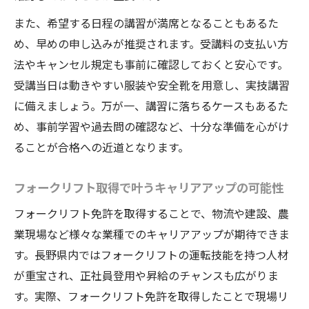
実技試験でフォークリフト操作を確実に習
また、希望する日程の講習が満席となることもあるた
得する方法
め、早めの申し込みが推奨されます。受講料の支払い方
フォークリフト試験に合格するための重要
法やキャンセル規定も事前に確認しておくと安心です。
ポイント
受講当日は動きやすい服装や安全靴を用意し、実技講習
に備えましょう。万が一、講習に落ちるケースもあるた
学科・実技で落ちないための効果的な勉強
め、事前学習や過去問の確認など、十分な準備を心がけ
法
ることが合格への近道となります。
フォークリフト免許取得で注意すべき試験
対策
フォークリフト取得で叶うキャリアアップの可能性
フォークリフト免許を取得することで、物流や建設、農
業現場など様々な業種でのキャリアアップが期待できま
す。長野県内ではフォークリフトの運転技能を持つ人材
が重宝され、正社員登用や昇給のチャンスも広がりま
す。実際、フォークリフト免許を取得したことで現場リ