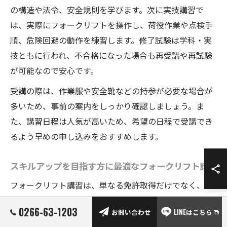
の構造や法令、安全規則を学びます。次に実技講習で
は、実際にフォークリフトを操作し、荷役作業や点検手
順、危険回避の動作を練習します。修了試験は学科・実
技ともに行われ、不合格になった場合も再受講や再試験
が可能なので安心です。
受講の際は、作業服や安全靴などの持参が必要な場合が
多いため、事前の案内をしっかり確認しましょう。ま
た、講習日程は人気が高いため、希望の日程で受講でき
るよう早めの申し込みをおすすめします。
スキルアップを目指す方に最適なフォークリフト講習
フォークリフト講習は、単なる免許取得だけでなく、現
場でのスキルアップやキャリアアップを目指す方にも最
0266-63-1203
お問い合わせ
LINEはこちら
適です。長野県では、初めてフォークリフトに触れる方