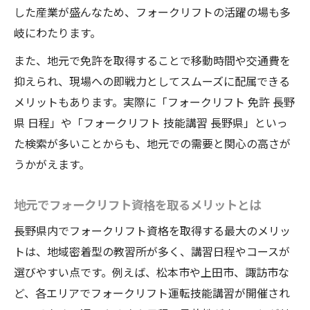
した産業が盛んなため、フォークリフトの活躍の場も多
長野県でフォークリフト免許を取る経済的
岐にわたります。
な利点
また、地元で免許を取得することで移動時間や交通費を
申し込み手続きの流れと必要書類まとめ
抑えられ、現場への即戦力としてスムーズに配属できる
フォークリフト免許の申し込み手続きを順
メリットもあります。実際に「フォークリフト 免許 長野
番に解説
県 日程」や「フォークリフト 技能講習 長野県」といっ
必要書類を揃えてフォークリフト資格申請
た検索が多いことからも、地元での需要と関心の高さが
をスムーズに
うかがえます。
フォークリフト申し込みでよくある書類の
不備とは
地元でフォークリフト資格を取るメリットとは
申込時に必要なフォークリフト関連情報ま
長野県内でフォークリフト資格を取得する最大のメリッ
とめ
トは、地域密着型の教習所が多く、講習日程やコースが
フォークリフト講習申込時の注意点を押さ
選びやすい点です。例えば、松本市や上田市、諏訪市な
える
ど、各エリアでフォークリフト運転技能講習が開催され
スキルアップに役立つフォークリフト技能講習