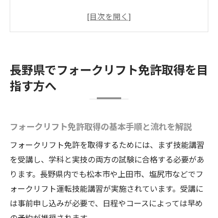
長野県でフォークリフトをほしい理由と魅
力
地元でフォークリフト資格を取るメリット
とは
長野県でフォークリフト免許取得を目
フォークリフト免許取得に必要な準備事項
指す方へ
まとめ
フォークリフト取得で叶うキャリアアップ
の可能性
フォークリフト免許取得の基本手順と流れを解説
フォークリフト講習日程の効率的な探し方
フォークリフト免許を取得するためには、まず技能講習
フォークリフト講習日程の最新情報を見つ
を受講し、学科と実技の両方の試験に合格する必要があ
けるコツ
ります。長野県内でも松本市や上田市、塩尻市などでフ
希望日程でフォークリフト講習を受けるた
ォークリフト運転技能講習が実施されています。受講に
めの工夫
は事前申し込みが必要で、日程やコースによっては早め
フォークリフト日程検索時に注目すべきポ
の予約が推奨されます。