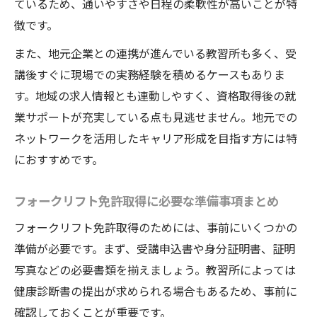
ているため、通いやすさや日程の柔軟性が高いことが特
の実態
徴です。
フォークリフト技能講習で身につく実践力
また、地元企業との連携が進んでいる教習所も多く、受
とは
講後すぐに現場での実務経験を積めるケースもありま
実務に直結するフォークリフト講習内容の
す。地域の求人情報とも連動しやすく、資格取得後の就
魅力
業サポートが充実している点も見逃せません。地元での
フォークリフト技能講習の流れとポイント
ネットワークを活用したキャリア形成を目指す方には特
解説
におすすめです。
スキルアップを目指す方に最適なフォーク
リフト講習
フォークリフト免許取得に必要な準備事項まとめ
フォークリフト技能講習を活かしたキャリ
フォークリフト免許取得のためには、事前にいくつかの
ア形成
準備が必要です。まず、受講申込書や身分証明書、証明
学科や実技で落ちないためのポイント解説
写真などの必要書類を揃えましょう。教習所によっては
健康診断書の提出が求められる場合もあるため、事前に
フォークリフト学科試験で失敗しない学び
確認しておくことが重要です。
方