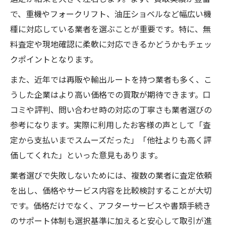
買取実績豊富な業者を選ぶ理由と利点
で、重機やフォークリフト、油圧ショベルなど幅広い機
売却時に差がつく建設機械の査定ポイント
種に対応している業者を選ぶことが重要です。特に、無
建設機械の査定で重視される具体的要素
料査定や現地確認に柔軟に対応できるかどうかもチェッ
クポイントとなります。
高評価を得るための建設機械メンテナンス
術
また、近年では再販や輸出ルートを持つ業者も多く、こ
売却価格に差が出る付属品や書類の扱い方
うした企業はより高い価格での買取が期待できます。口
コミや評判、問い合わせ時の対応の丁寧さも業者選びの
人気の建設機械種別がもたらす査定アップ
参考になります。実際に利用したお客様の声として「査
故障機械でも買取可能な場合のポイント
定から支払いまでスムーズだった」「他社よりも高く評
即日対応も可能な買取サービスの魅力に迫る
価してくれた」といった意見もあります。
建設機械の即日買取サービス利用の流れ
業者選びで失敗しないためには、複数の業者に査定依頼
スピーディな建設機械売却で得られる安心
を出し、価格やサービス内容を比較検討することが大切
感
です。価格だけでなく、アフターサービスや書類手続き
即日対応の買取業者を選ぶ際の注意点
のサポート体制も選択基準に加えると安心して取引が進