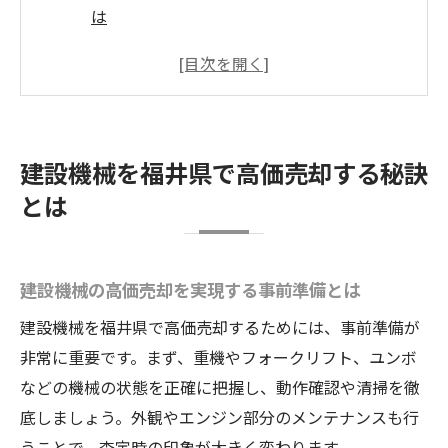
は
福井県で建設機械を高く売るための業者選
び
買取実績が豊富な業者の特徴を徹底解説
建設機械の状態を見極めた査定対策ポイン
建設機械を福井県で高価売却する秘訣
ト
とは
売却時に役立つ建設機械の書類整理方法
スムーズな買取を叶える建設機械の選び方
建設機械の買取で重視すべき選定基準とは
建設機械の高価売却を実現する事前準備とは
スムーズな売却に結びつく機械のポイント
建設機械を福井県で高価売却するためには、事前準備が
中古建設機械の買取で失敗しないコツ
非常に重要です。まず、重機やフォークリフト、ユンボ
フォークリフトやトラックの買取事情を紹
などの機械の状態を正確に把握し、動作確認や清掃を徹
介
底しましょう。外観やエンジン部分のメンテナンスも行
福井県で選ばれる建設機械の特徴と傾向
うことで、査定時の印象が大きく変わります。