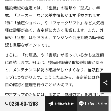
建設機械の査定では、「重機」の種類や「型式」、年
式、「メーカー」などの基本情報がまず重視されます。
特に「油圧ショベル」や「フォークリフト」など人気機
種は需要が高く、査定額に大きく影響します。また、外
観や「状態」はもちろん、エンジンや油圧系統の動作確
認も重要なポイントです。
さらに、「付属品」や「書類」が揃っているかも査定額
に直結します。例えば、整備記録簿や取扱説明書がある
と、メンテナンス状況の確認がしやすくなり、信頼性ア
ップにつながります。こうした点から、査定前には各項
目の確認と整理を行うことが大切です。
査定アップのためには、事前に「無料査定」を利用して
現状把握を行うのも有効です。複数社から見積もりを取
0266-63-1203
お問い合わせ
LINEはこちら
り、査定基準や価格の違いを比較することで、納得のい