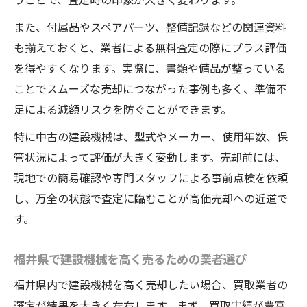
不要な建設機械売却で手間を省く3つのコツ
また、付属品やスペアパーツ、整備記録などの関連資料
建設機械売却時の手間を省く事前対応法
も揃えておくと、業者による無料査定の際にプラス評価
を得やすくなります。実際に、書類や備品が整っている
不要な建設機械を効率よく整理する方法
ことでスムーズな売却につながった事例も多く、準備不
スムーズな買取につながる書類管理術
足による減額リスクを防ぐことができます。
建設機械の査定を簡単に依頼するポイント
特に中古の建設機械は、型式やメーカー、使用年数、保
現場で活躍した建設機械の価値を高める工
管状況によって評価が大きく変動します。売却前には、
夫
現地での簡易確認や専門スタッフによる事前点検を依頼
建設機械買取に強い福井県の最新動向を解説
し、万全の状態で査定に臨むことが高価売却への近道で
福井県の建設機械買取市場の今を徹底分析
す。
最新の建設機械買取動向と注目ポイント
業界トレンドが生む高価買取のチャンスと
福井県で建設機械を高く売るための業者選び
は
福井県内で建設機械を高く売却したい場合、買取業者の
建設機械売却で知っておきたい法改正情報
選定が結果を大きく左右します。まず、買取実績が豊富