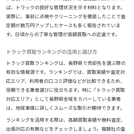
ば、トラックの良好な管理状況を示す材料となります。
トラック売却時に相場を見極めるポイント
実際に、事前に点検やクリーニングを徹底したことで査
トラック売りたい方が選ぶ時期の見極め
定額が数万円アップしたケースも多く報告されていま
大型トラック買取ランキングの参考情報
す。日頃からの丁寧な管理が高額買取への近道です。
実例で知るトラック相場変動の傾向分析
売却成功事例に学ぶトラック高額買取法
トラック買取ランキングの活用と選び方
トラック売却で高額実現した成功事例紹介
トラック買取ランキングは、長野県で売却先を選ぶ際の
トラック買取ランキング上位の特徴を解説
有効な情報源です。ランキングでは、買取実績や査定対
実践者が選ぶトラック売却の工夫とポイン
応エリア、利用者の口コミ評価などが比較できるため、
ト
信頼できる業者選びに役立ちます。特に「トラック買取
対応エリア」として長野県全域をカバーしている業者
高額買取につながるトラック管理と整備法
は、地域事情に詳しくスムーズな取引が期待できます。
トラック売却成功者の交渉術と体験談
ランキングを活用する際は、高額買取実績や無料査定、
出張対応の有無などをチェックしましょう。複数社の査