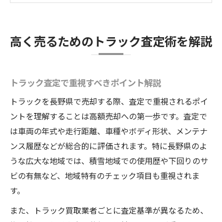
トラック査定における注意点と対策まとめ
長野県でトラック売却を成約へ導くコツ
高く売るためのトラック査定術を解説
長野県のトラック売却市場の特徴を解説
トラック売りたい方が選ぶ買取先の選定法
トラック査定で重視すべきポイント解説
高額査定を引き出すトラック交渉術の極意
トラック売却時の成約率を高める工夫とは
トラックを長野県で売却する際、査定で重視されるポイ
ントを理解することは高額売却への第一歩です。査定で
トラック売却で安心できる取引先の見極め
は車両の年式や走行距離、車種やボディ形状、メンテナ
方
ンス履歴などが総合的に評価されます。特に長野県のよ
トラック売りたい方が知るべき注意点と対策
うな広大な地域では、積雪地域での使用歴や下回りのサ
トラック売却で注意したい査定トラブル例
ビの有無など、地域特有のチェック項目も重視されま
トラック買取でよくある失敗と対策を紹介
す。
売りたいトラックの書類準備と手続きの流
また、トラック買取業者ごとに査定基準が異なるため、
れ