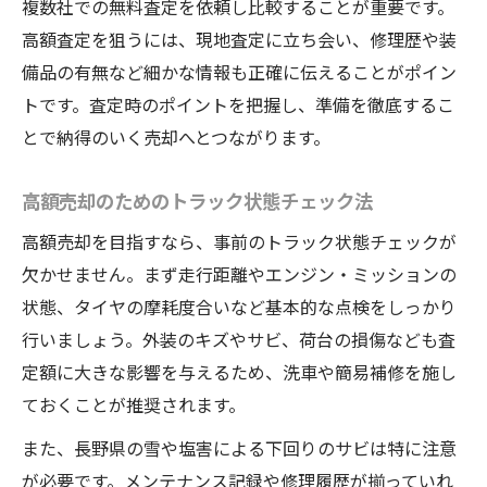
複数社での無料査定を依頼し比較することが重要です。
大型トラック買取ランキングの正しい見方
高額査定を狙うには、現地査定に立ち会い、修理歴や装
トラック売却時に確認すべき契約のポイン
備品の有無など細かな情報も正確に伝えることがポイン
ト
トです。査定時のポイントを把握し、準備を徹底するこ
納得価格でトラックを売る流れとは
とで納得のいく売却へとつながります。
トラックを納得価格で売るための手順まと
め
高額売却のためのトラック状態チェック法
トラック売却の流れをスムーズに進めるコ
高額売却を目指すなら、事前のトラック状態チェックが
ツ
欠かせません。まず走行距離やエンジン・ミッションの
査定から成約までトラック売りたい方の動
状態、タイヤの摩耗度合いなど基本的な点検をしっかり
き方
行いましょう。外装のキズやサビ、荷台の損傷なども査
定額に大きな影響を与えるため、洗車や簡易補修を施し
トラックの適正価格を知る情報収集の方法
ておくことが推奨されます。
交渉で納得価格を実現するトラック売却術
大型トラックの相場を踏まえた売却判断
また、長野県の雪や塩害による下回りのサビは特に注意
が必要です。メンテナンス記録や修理履歴が揃っていれ
大型トラック相場の最新動向と売却目安