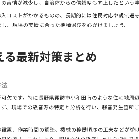
らの苦情が減少し、自治体からの信頼度も向上したという
導入コストがかかるものの、長期的には住民対応や規制遵
認し、現場の実情に合った機種選びを心がけましょう。
える最新対策まとめ
方法
不可欠です。特に長野県諏訪市小和田南のような住宅地周
まず、現場での騒音源の特定と分析を行い、騒音発生箇所
の設置、作業時間の調整、機械の稼働順序の工夫などが挙
効果的です。これにより、現場全体の騒音レベルを抑制でき