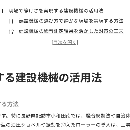
現場で静けさを実現する建設機械の活用法
建設機械の選び方で静かな現場を実現する方法
建設機械の騒音測定結果を活かした対策の工夫
現場環境に適した建設機械活用のポイント
建設機械の運転方法で騒音を抑える実践例
静音化に役立つ建設機械の最新技術を解説
建設機械の騒音を抑える最新対策まとめ
する建設機械の活用法
建設機械で実践できる最新の騒音対策方法
建設機械に適した防音シートの使い方ガイド
低騒音型建設機械の導入効果を徹底解説
する方法
建設機械の整備と点検で騒音を防ぐコツ
です。特に長野県諏訪市小和田南では、騒音規制法や自治
現場ごとに最適な建設機械騒音対策の選び方
音型の油圧ショベルや振動を抑えたローラーの導入は、工