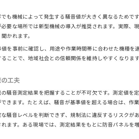
騒音規制法を踏まえた工事開始時刻の決め方
騒音規制法を守る建設機械作業時間の基準
容でも機械によって発生する騒音値が大きく異なるためで
建設機械の稼働に適した工事開始時間の考え方
が必要な場所では新型機械の導入が推奨されます。実際、
建設機械の作業開始時刻に関する注意点
く聞かれます。
騒音規制法と建設機械の関係をわかりやすく解説
準値を事前に確認し、用途や作業時間帯に合わせた機種を
工事現場と建設機械の騒音ルールまとめ
することで、地域社会との信頼関係を維持しやすくなりま
低騒音型建設機械の選定で近隣配慮を強化
低騒音型建設機械の特徴と選び方ポイント
策の工夫
建設機械選定で近隣の安心を守る方法
械の騒音測定結果を把握することが不可欠です。測定値を
超低騒音型建設機械の導入メリットを解説
ができます。たとえば、騒音が基準値を超える場合は、作
建設機械の静音性能が近隣環境に与える影響
確な騒音レベルを判断できず、規制法に違反するリスクが
建設機械選びで実現する近隣トラブル予防策
されます。ある現場では、測定結果をもとに防音パネルを
騒音リスクを減らす具体的な作業方法とは