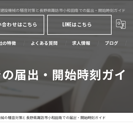
建設機械の騒音対策と長野県諏訪市小和田南での届出・開始時刻ガイド
い合わせはこちら
LINEはこちら
社の特徴
よくある質問
求人情報
ブログ
取
での届出・開始時刻ガイ
売
古
業機械
機械の騒音対策と長野県諏訪市小和田南での届出・開始時刻ガイド
環境