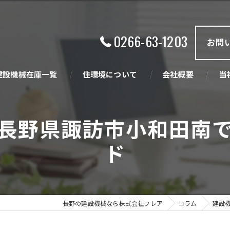
0266-63-1203
お問
建設機械在庫一覧
住環境について
会社概要
当
ビジョン
買
長野県諏訪市小和田南
創業の精神
販
ド
中
産
長野の建設機械なら株式会社フレア
コラム
建設
住