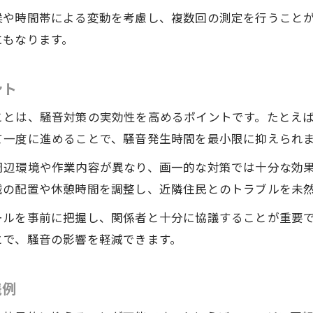
建設機械を用いた騒音低減作業の実践法
候や時間帯による変動を考慮し、複数回の測定を行うこと
作業手順を工夫して建設機械の騒音を抑える
にもなります。
建設機械の配置と遮音対策のポイント
建設機械運用時の休憩や時間配分の工夫
ント
防音シートの設置と建設機械の組み合わせ例
ことは、騒音対策の実効性を高めるポイントです。たとえ
届出手続きと建設機械選びの実践ガイド
て一度に進めることで、騒音発生時間を最小限に抑えられ
建設機械導入前の届出手続きの流れを解説
周辺環境や作業内容が異なり、画一的な対策では十分な効
建設機械の選定と書類提出時に注意すべき点
械の配置や休憩時間を調整し、近隣住民とのトラブルを未
建設機械の届出書類作成の具体的なポイント
ールを事前に把握し、関係者と十分に協議することが重要
工事開始前に建設機械の届出を確実に行う方法
とで、騒音の影響を軽減できます。
建設機械の選び方と行政手続きの関係性
践例