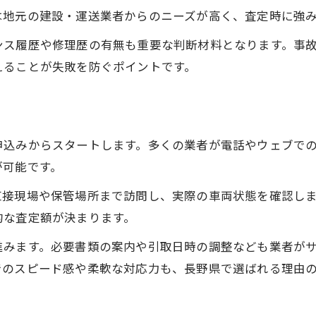
トラック買取業者の対応力を比較する方法
は地元の建設・運送業者からのニーズが高く、査定時に強
高価買取につながる業者選定の視点
ンス履歴や修理歴の有無も重要な判断材料となります。事
トラック査定サービス内容の見極め方
えることが失敗を防ぐポイントです。
トラック専門業者の強みと選び方
出張査定や即日対応のメリット解説
年式や車種がトラック買取額に与える影響
申込みからスタートします。多くの業者が電話やウェブで
トラックの年式が高価買取に与える作用
が可能です。
車種別トラック査定ポイントの違い
直接現場や保管場所まで訪問し、実際の車両状態を確認し
走行距離・形状と買取額の関係を解説
的な査定額が決まります。
トラック市場価値の最新動向と影響
進みます。必要書類の案内や引取日時の調整なども業者が
特殊車両の高価買取を狙うポイント
でのスピード感や柔軟な対応力も、長野県で選ばれる理由の
査定額アップのために実践したい準備法
トラックの査定前清掃で高価買取を狙う