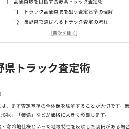
高価買取を目指す長野県トラック査定術
トラック高価買取を狙う査定基準の理解
長野県で選ばれるトラック査定の流れ
トラックの状態別に見る査定ポイント
高価買取を実現するトラック査定の準備
地元業者のトラック査定サービス特徴
トラックの売却で失敗しないための極意
野県トラック査定術
トラック売却前の高価買取査定準備術
トラック売却で損をしないコツと注意点
高価買取業者とトラック売却の相性とは
解
トラックの売却時期と高価買取の関係
には、まず査定基準の全体像を理解することが大切です。
トラック売却で役立つ情報収集の方法
ィ形状」「装備」などが価格に大きく影響します。
業者を選ぶならトラック対応力で見極める
雪・寒冷地仕様といった地域特性を反映した装備がある場