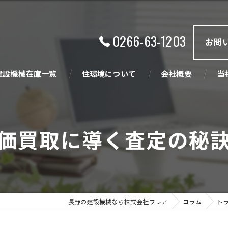
0266-63-1203
お問
建設機械在庫一覧
住環境について
会社概要
当
ビジョン
買
価買取に導く査定の秘
創業の精神
販
中
産
長野の建設機械なら株式会社フレア
コラム
住
ト