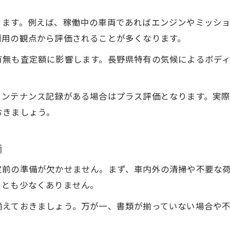
点検・整備がトラック査定に与える効果
ります。例えば、稼働中の車両であればエンジンやミッシ
トラック付属品や書類を揃える重要性
利用の観点から評価されることが多くなります。
傷や故障の対応が価格に及ぼす影響
有無も査定額に影響します。長野県特有の気候によるボデ
トラックの内外装メンテナンスのコツ
長野県で現金化を成功させるトラックのコツ
メンテナンス記録がある場合はプラス評価となります。実
トラック高価買取で現金化する流れ解説
おきましょう。
トラック現金化時の必要書類と手順
即日現金化を目指すトラック売却方法
備
トラック売却時のコストと注意点
定前の準備が欠かせません。まず、車内外の清掃や不要な
現金化に適したトラック売却タイミング
ことも少なくありません。
揃えておきましょう。万が一、書類が揃っていない場合や