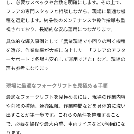
選び方
し、必要なスペックや台数を明確にします。その上で、
用途別に最適なフォークリフトを選ぶポイ
フレアの専門スタッフと相談しながら、現場に最適な機
ント
種を選定します。納品後のメンテナンスや操作指導も重
視されており、長期的な安心運用につながります。
作業現場のニーズに応じた機種選びの秘訣
フォークリフト選定でミスしないチェック
具体的な導入事例として「農業現場で小回りの利く機種
項目
を選び、作業効率が大幅に向上した」「フレアのアフタ
ーサポートで冬場も安心して運用できた」など、現場の
作業内容別に考えるフォークリフト活用法
声も参考になります。
安心して使える長野県内のフォークリフト選び
フォークリフト安全基準を満たす選び方の
現場に最適なフォークリフトを見極める手順
コツ
最適なフォークリフトを見極めるには、現場の作業内容
長野県内で安心して使えるフォークリフト
や荷物の種類、運搬距離、作業時間などを具体的に洗い
の特徴
出すことが第一歩です。これらの条件を整理すること
現場に信頼されるフォークリフト選定のポ
で、必要な揚程や最大荷重、車両サイズなどが明確にな
イント
ります。