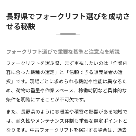
順
長野県でフォークリフト選びを成功さ
フォークリフトの安全対策と選定ポイント
せる秘訣
紹介
長野県の作業現場で使いやすい機種の特徴
フレアを活用したフォークリフト探しの流れ
フォークリフト選びで重要な基準と注意点を解説
フレア利用でスムーズなフォークリフト探
フォークリフトを選ぶ際、まず重視したいのは「作業内
しを実現
容に合った機種の選定」と「信頼できる販売業者の選
フォークリフト検索から見積依頼までの手
択」です。現場ごとに求められる機能や性能は異なるた
順解説
め、荷物の重量や作業スペース、稼働時間など具体的な
フレアで失敗しないフォークリフト選定の
条件を明確にすることが不可欠です。
進め方
また、長野県のように寒暖差や積雪の影響がある地域で
現場のニーズに合ったフォークリフト探し
は、耐久性やメンテナンス体制も重要な選定ポイントと
のコツ
なります。中古フォークリフトを検討する場合は、過去
フレアサービス活用による比較検討のポイ