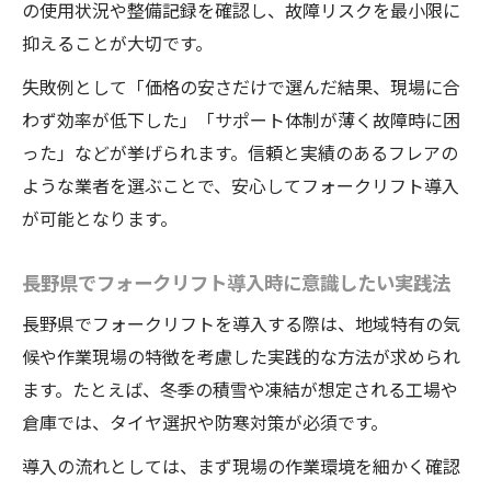
の使用状況や整備記録を確認し、故障リスクを最小限に
ント
抑えることが大切です。
信頼と実績が光るフレアの特長を解説
失敗例として「価格の安さだけで選んだ結果、現場に合
フォークリフト選びで支持されるフレアの
わず効率が低下した」「サポート体制が薄く故障時に困
強み
った」などが挙げられます。信頼と実績のあるフレアの
フレアが提供する安心感と充実のサポート
ような業者を選ぶことで、安心してフォークリフト導入
体制
が可能となります。
地元密着の対応力が光るフォークリフトサ
ービス
長野県でフォークリフト導入時に意識したい実践法
利用者が語るフレアのフォークリフト実績
長野県でフォークリフトを導入する際は、地域特有の気
とは
候や作業現場の特徴を考慮した実践的な方法が求められ
納得できる取引を叶えるフレアの企業姿勢
ます。たとえば、冬季の積雪や凍結が想定される工場や
倉庫では、タイヤ選択や防寒対策が必須です。
作業効率向上へ導くフォークリフトの選定法
フォークリフトが現場効率を高める理由と
導入の流れとしては、まず現場の作業環境を細かく確認