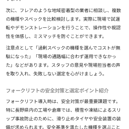
フォークリフト購入時に確認すべき安全項
次に、フレアのような地域密着型の業者に相談し、複数
目
の機種やスペックを比較検討します。実際に現場で試運
利用後も安心できるフォークリフト選びの
転やデモンストレーションを行うことで、操作性や視認
秘訣
性を体感し、ミスマッチを防ぐことができます。
中古フォークリフト選択時に見逃せないポイン
注意点として「過剰スペックの機種を選んでコストが無
ト
駄になった」「現場の通路幅に合わず運用できなかっ
中古フォークリフト選びで重視すべきチェ
た」などがあります。スタッフの意見や現場担当者の声
ック項目
を取り入れ、失敗しない選定を心がけましょう。
長野県で中古フォークリフトを選ぶメリッ
トと注意点
フォークリフトの安全対策と選定ポイント紹介
フレア活用による中古フォークリフト選定
フォークリフト導入時は、安全対策が最重要課題です。
のコツ
特に長野県内の工場や倉庫では、積雪や凍結によるスリ
安心して購入できる中古フォークリフトの
ップ事故防止のために、滑り止めタイヤや安全装置の装
選び方
備が求められます。安全基準を満たした機種を選ぶこと