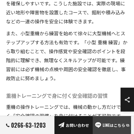
を確保しやすいです。こうした施設では、実際の現場に
近い地形や障害物を設置したコースで、掘削や積み込み
などの一連の操作を安全に体験できます。
また、小型重機から練習を始めて徐々に大型機械へとス
テップアップする方法も有効です。「小型 重機 練習」か
ら取り組むことで、操作感覚や安全確認のポイントを段
階的に理解でき、無理なくスキルアップが可能です。練
習前には必ず機械の点検や周囲の安全確認を徹底し、事
故防止に努めましょう。
重機トレーニングで身に付く安全確認の習慣
重機の操作トレーニングでは、機械の動かし方だけでな
く「安全確認の習慣」を身に付けることが不可欠です。
0266-63-1203
現場では一瞬の油断が大きな事故につながるため、操作
お問い合わせ
LINEはこちら
前後の安全チェックや周囲の状況把握は必須です。特に