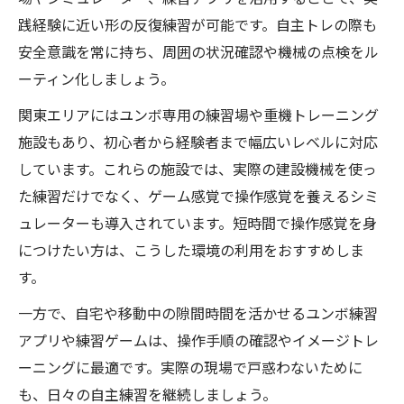
ント
践経験に近い形の反復練習が可能です。自主トレの際も
重機トレーニングの講習日数短縮法と免除
安全意識を常に持ち、周囲の状況確認や機械の点検をル
条件
ーティン化しましょう。
建設機械の資格取得に必要な事前準備とは
関東エリアにはユンボ専用の練習場や重機トレーニング
何か
施設もあり、初心者から経験者まで幅広いレベルに対応
車両系建設機械の講習資格と受講のポイン
しています。これらの施設では、実際の建設機械を使っ
ト
た練習だけでなく、ゲーム感覚で操作感覚を養えるシミ
ユンボ資格取得を効率化する練習法の実際
ュレーターも導入されています。短時間で操作感覚を身
建設機械操作力アップに欠かせないポイント解
につけたい方は、こうした環境の利用をおすすめしま
説
す。
建設機械の操作力向上に役立つ練習法の紹
一方で、自宅や移動中の隙間時間を活かせるユンボ練習
介
アプリや練習ゲームは、操作手順の確認やイメージトレ
重機トレーニングで身に付く安全確認の習
ーニングに最適です。実際の現場で戸惑わないために
慣
も、日々の自主練習を継続しましょう。