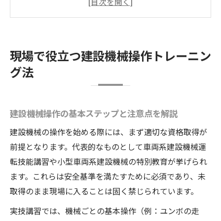
法
現場経験に直結する建設機械の安全操作法
建設機械の実践力を高める反復練習のコツ
現場で役立つ建設機械操作トレーニン
建設機械の資格取得に向けた具体的対策法
グ法
ユンボ練習アプリを活用した効率的学習術
建設機械操作を学べるユンボ練習アプリの
活用法
建設機械操作の基本ステップと注意点を解説
ユンボ練習アプリで操作スキルを効率的に
建設機械の操作を始める際には、まず適切な資格取得が
伸ばす
前提となります。代表的なものとして車両系建設機械運
建設機械の基礎をユンボ練習ゲームで身に
転技能講習や小型車両系建設機械の特別教育が挙げられ
つける方法
ます。これらは安全基準を満たすために必須であり、未
ユンボ練習アプリ導入で現場実践力を強化
取得のまま現場に入ることは固く禁じられています。
する
実技講習では、機械ごとの基本操作（例：ユンボの走
建設機械学習に役立つ最新ユンボ練習アプ