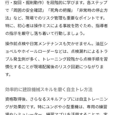
行・旋回・掘削動作）を段階的に学びます。各ステップ
リ事情
で「周囲の安全確認」「死角の把握」「非常時の停止方
実践力を鍛える建設機械の練習環境選び
法」など、現場でのリスク管理も重要なポイントです。
建設機械練習に最適な重機練習場の選び方
特に、初心者は操作ミスによる事故を防ぐため、指導者
の指示を厳守し落ち着いて行動しましょう。
現場感覚を鍛える建設機械練習場の活用ポ
イント
操作前点検や日常メンテナンスも欠かせません。油圧シ
小型重機対応の建設機械練習場を活用した
ョベルやホイールローダーなどは、点検漏れによるトラ
練習法
ブル発生例が多く、トレーニング段階から点検手順を習
建設機械の操作力を伸ばす練習場の特徴と
慣化することが現場配属後のリスク回避につながりま
は
す。
ユンボ練習場での実践練習がもたらす効果
効率的に建設機械スキルを磨く自主トレ方法
最短で資格取得を目指す重機トレーニングのコ
資格取得後、さらなるスキルアップには自主トレーニン
ツ
グが効果的です。特にユンボや小型重機は、専用の練習
建設機械資格を最短で取るための学習ポイ
場やシミュレーター、練習アプリを活用することで、実